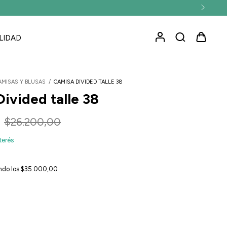
LIDAD
AMISAS Y BLUSAS
/
CAMISA DIVIDED TALLE 38
ivided talle 38
$26.200,00
nterés
ndo los
$35.000,00