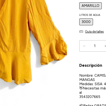
AMARILLO
LITROS DE AGUA
3000
Guía de talles
Descripción
Nombre: CAMIS
MANGAS
Medidas: SISA
👋Necesitas má
al
3543207665
📦Retira GRATIS