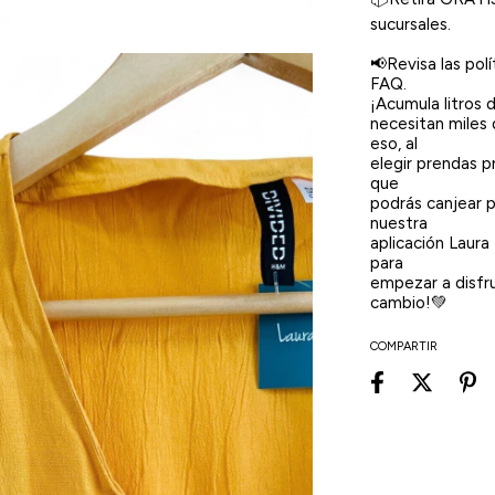
sucursales.
📢Revisa las pol
FAQ.
¡Acumula litros
necesitan miles 
eso, al
elegir prendas 
que
podrás canjear 
nuestra
aplicación Laura
para
empezar a disfru
cambio!💚
COMPARTIR