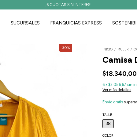
Envío gratis a partir de los $35.000
A
SUCURSALES
FRANQUICIAS EXPRESS
SOSTENIBI
-
30
%
INICIO
/
MUJER
/
C
Camisa D
$18.340,00
6
x
$3.056,67
sin i
Ver más detalles
Envío gratis
supera
TALLE
38
COLOR