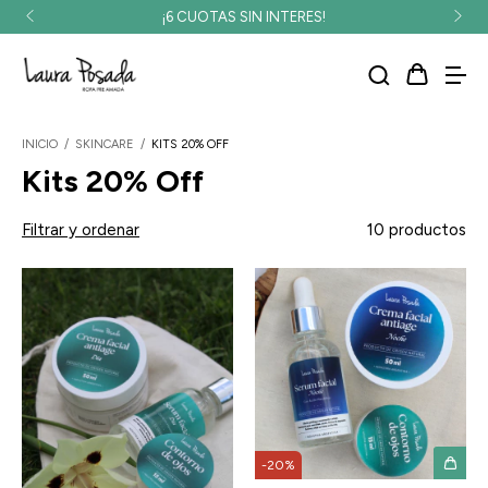
¡6 CUOTAS SIN INTERES!
INICIO
/
SKINCARE
/
KITS 20% OFF
Kits 20% Off
Filtrar y ordenar
10 productos
-
20
%