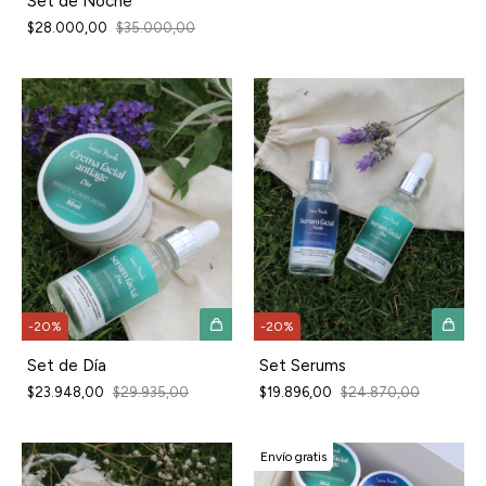
Set de Noche
$28.000,00
$35.000,00
-
20
%
-
20
%
Set de Día
Set Serums
$23.948,00
$29.935,00
$19.896,00
$24.870,00
Envío gratis