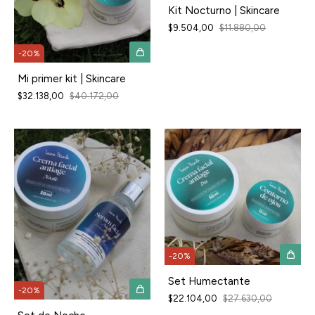
Kit Nocturno | Skincare
$9.504,00
$11.880,00
-
20
%
Mi primer kit | Skincare
$32.138,00
$40.172,00
-
20
%
Set Humectante
-
20
%
$22.104,00
$27.630,00