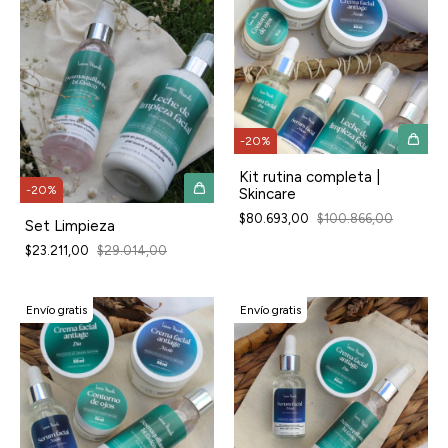
-
20
%
Kit rutina completa |
-
20
%
Skincare
$80.693,00
$100.866,00
Set Limpieza
$23.211,00
$29.014,00
Envío gratis
Envío gratis