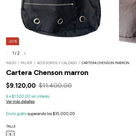
-
20
%
1
/
2
INICIO
/
MUJER
/
ACCESORIOS Y CALZADO
/
CARTERA CHENSON MARRON
Cartera Chenson marron
$9.120,00
$11.400,00
6
x
$1.520,00
sin interés
Ver más detalles
Envío gratis
superando los
$35.000,00
TALLE
1