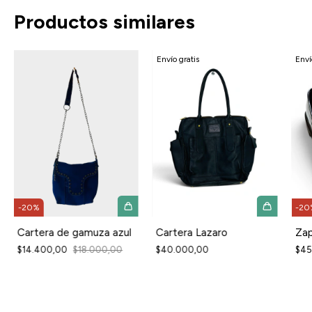
Productos similares
Envío gratis
Enví
-
20
%
-
20
Cartera de gamuza azul
Cartera Lazaro
Zap
$14.400,00
$18.000,00
$40.000,00
$45