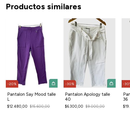
Productos similares
-
30
%
-
30
-
20
%
Pantalon Apology talle
Pan
Pantalon Say Mood talle
40
36
L
$6.300,00
$9.000,00
$19
$12.480,00
$15.600,00