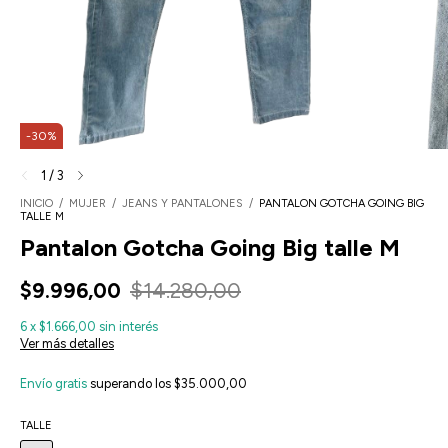
-
30
%
1
/
3
INICIO
/
MUJER
/
JEANS Y PANTALONES
/
PANTALON GOTCHA GOING BIG
TALLE M
Pantalon Gotcha Going Big talle M
$9.996,00
$14.280,00
6
x
$1.666,00
sin interés
Ver más detalles
Envío gratis
superando los
$35.000,00
TALLE