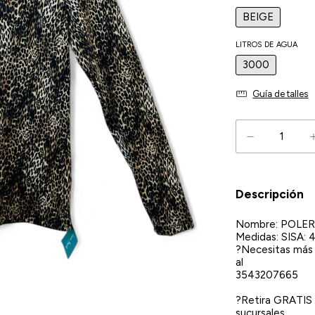
BEIGE
LITROS DE AGUA
3000
Guía de talles
Descripción
Nombre: POLER
Medidas: SISA
?Necesitas más
al
3543207665
?Retira GRATIS 
sucursales.