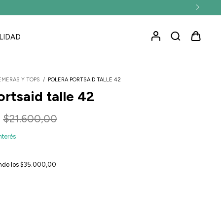
LIDAD
EMERAS Y TOPS
/
POLERA PORTSAID TALLE 42
ortsaid talle 42
$21.600,00
nterés
ndo los
$35.000,00