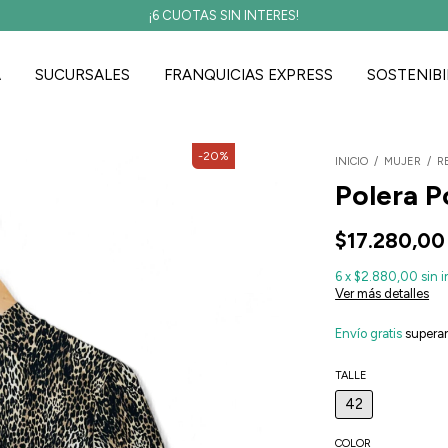
Envío gratis a partir de los $35.000
A
SUCURSALES
FRANQUICIAS EXPRESS
SOSTENIBI
-
20
%
INICIO
/
MUJER
/
R
Polera P
$17.280,00
6
x
$2.880,00
sin i
Ver más detalles
Envío gratis
supera
TALLE
42
COLOR