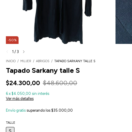
-
50
%
1
/
3
INICIO
/
MUJER
/
ABRIGOS
/
TAPADO SARKANY TALLE S
Tapado Sarkany talle S
$24.300,00
$48.600,00
6
x
$4.050,00
sin interés
Ver más detalles
Envío gratis
superando los
$35.000,00
TALLE
S