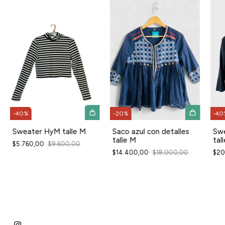
-
40
-
40
%
-
20
%
Swe
Sweater HyM talle M
Saco azul con detalles
tall
talle M
$5.760,00
$9.600,00
$20
$14.400,00
$18.000,00