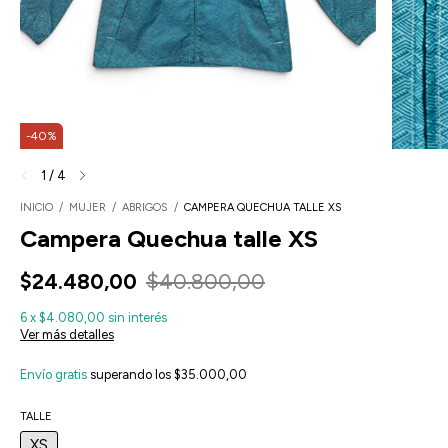
-
40
%
1
/
4
INICIO
/
MUJER
/
ABRIGOS
/
CAMPERA QUECHUA TALLE XS
Campera Quechua talle XS
$24.480,00
$40.800,00
6
x
$4.080,00
sin interés
Ver más detalles
Envío gratis
superando los
$35.000,00
TALLE
XS