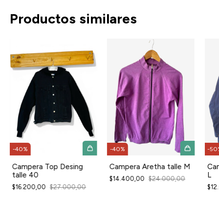
Productos similares
-
40
%
-
50
-
40
%
Campera Aretha talle M
Cam
Campera Top Desing
L
talle 40
$14.400,00
$24.000,00
$12
$16.200,00
$27.000,00