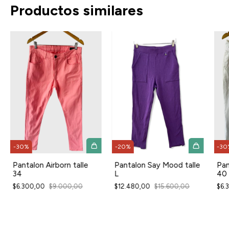
Productos similares
-
30
%
-
30
-
20
%
Pantalon Airborn talle
Pan
Pantalon Say Mood talle
34
40
L
$6.300,00
$9.000,00
$6.
$12.480,00
$15.600,00