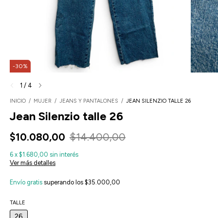
-
30
%
1
/
4
INICIO
/
MUJER
/
JEANS Y PANTALONES
/
JEAN SILENZIO TALLE 26
Jean Silenzio talle 26
$10.080,00
$14.400,00
6
x
$1.680,00
sin interés
Ver más detalles
Envío gratis
superando los
$35.000,00
TALLE
26