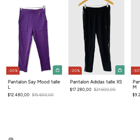
-
20
%
-
30
-
20
%
Pantalon Adidas talle XS
Pan
Pantalon Say Mood talle
M
L
$17.280,00
$21.600,00
$9.
$12.480,00
$15.600,00