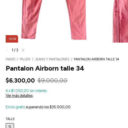
-
30
%
1
/
3
INICIO
/
MUJER
/
JEANS Y PANTALONES
/
PANTALON AIRBORN TALLE 34
Pantalon Airborn talle 34
$6.300,00
$9.000,00
6
x
$1.050,00
sin interés
Ver más detalles
Envío gratis
superando los
$35.000,00
TALLE
S